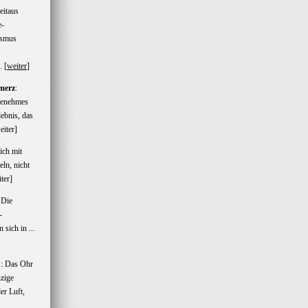
eitaus
e-
ismus
. [
weiter
]
merz
:
genehmes
ebnis, das
eiter
]
sich mit
ln, nicht
ter
]
 Die
-
n sich in ...
: Das Ohr
nzige
r Luft,