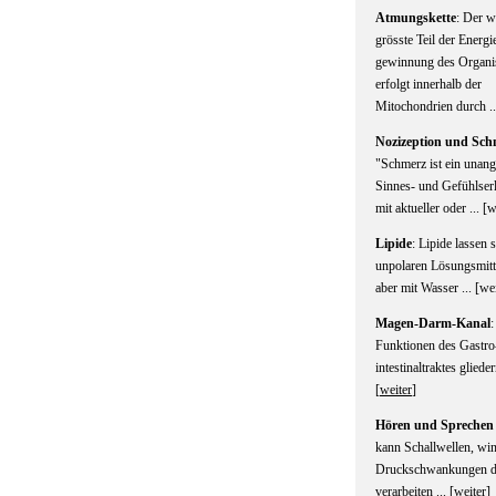
Atmungskette
: Der w
grösste Teil der Energi
gewinnung des Organ
erfolgt innerhalb der
Mitochondrien durch ..
Nozizeption und Sch
"Schmerz ist ein unan
Sinnes- und Gefühlserl
mit aktueller oder ... [
w
Lipide
: Lipide lassen 
unpolaren Lösungsmitte
aber mit Wasser ... [
wei
Magen-Darm-Kanal
:
Funktionen des Gastro
intestinaltraktes glieder
[
weiter
]
Hören und Sprechen
kann Schallwellen, wi
Druckschwankungen de
verarbeiten ... [
weiter
]