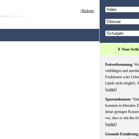
|
Biologie
Neue Artik
Fettverbrennung
: We
vielfältigen und unerlä
Funktionen wäre Lebe
Lipide nicht möglich. Si
[
weiter
]
Spurenelemente
: Vie
kommen in lebenden Ze
derart geringen Konzen
vor, dass es mit den frü
[
weiter
]
Gesunde Ernährung