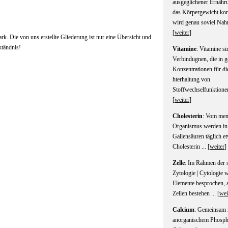
ausgeglichener Ernähru
das Körpergewicht kon
wird genau soviel Nahr
[
weiter
]
rk. Die von uns erstellte Gliederung ist nur eine Übersicht und
ständnis!
Vitamine
: Vitamine si
Verbindugnen, die in g
Konzentrationen für di
hterhaltung von
Stoffwechselfunktionen
[
weiter
]
Cholesterin
: Vom men
Organismus werden in
Gallensäuren täglich e
Cholesterin ... [
weiter
]
Zelle
: Im Rahmen der s
Zytologie | Cytologie 
Elemente besprochen, 
Zellen bestehen ... [
wei
Calcium
: Gemeinsam 
anorganischem Phosphat