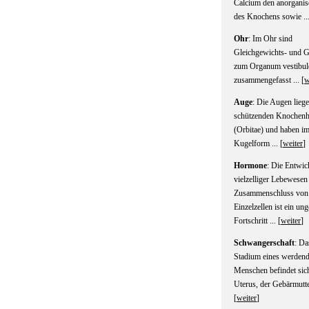
Calcium den anorganis
des Knochens sowie ...
Ohr
: Im Ohr sind
Gleichgewichts- und 
zum Organum vestibul
zusammengefasst ... [
w
Auge
: Die Augen liege
schützenden Knochenh
(Orbitae) und haben im
Kugelform ... [
weiter
]
Hormone
: Die Entwic
vielzelliger Lebewese
Zusammenschluss von
Einzelzellen ist ein un
Fortschritt ... [
weiter
]
Schwangerschaft
: Da
Stadium eines werden
Menschen befindet sic
Uterus, der Gebärmutter
[
weiter
]